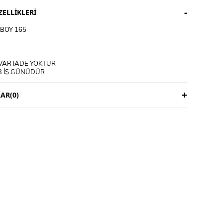
ELLIKLERI
BOY 165
VAR İADE YOKTUR
3 İŞ GÜNÜDÜR
ICIYA AİTTİR
AR
(0)