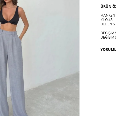
ÜRÜN ÖZ
MANKEN 
KİLO 48
BEDEN S
DEĞİŞİM 
DEĞİŞİM 
KARGO AL
YORUML