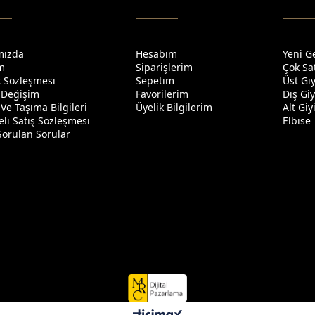
mızda
Hesabım
Yeni G
im
Siparişlerim
Çok Sa
ik Sözleşmesi
Sepetim
Üst Gi
 Değişim
Favorilerim
Dış Gi
Ve Taşıma Bilgileri
Üyelik Bilgilerim
Alt Gi
li Satış Sözleşmesi
Elbise
Sorulan Sorular