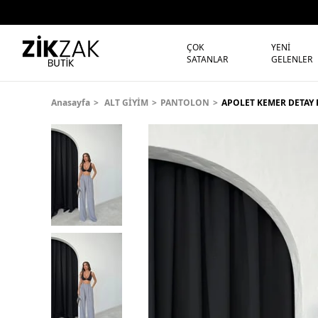
ÇOK
YENİ
SATANLAR
GELENLER
Anasayfa
ALT GİYİM
PANTOLON
APOLET KEMER DETAY 