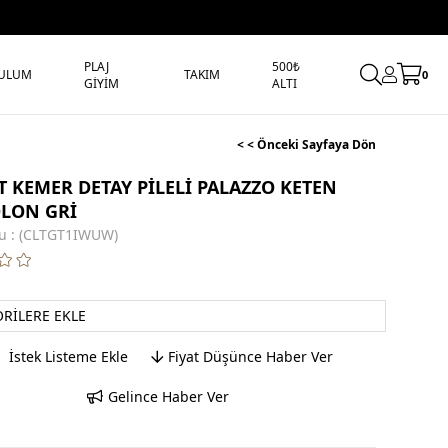
PLAJ
500₺
ULUM
TAKIM
0
GİYİM
ALTI
< < Önceki Sayfaya Dön
T KEMER DETAY PİLELİ PALAZZO KETEN
LON GRİ
u
(CLTGT1IWUW)
ORILERE EKLE
İstek Listeme Ekle
Fiyat Düşünce Haber Ver
Gelince Haber Ver