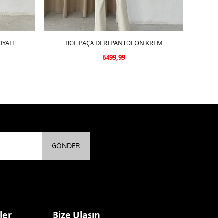
İYAH
BOL PAÇA DERİ PANTOLON KREM
SEPETE EKLE
YÜKSEK
₺499,99
GÖNDER
ler
Bize Ulaşın