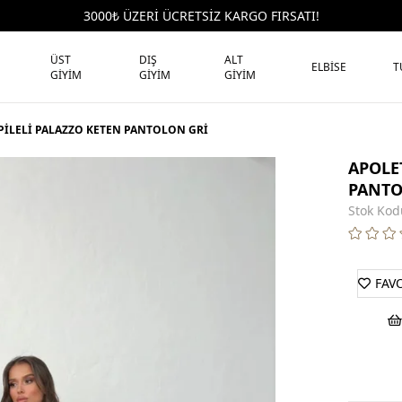
3000₺ ÜZERİ ÜCRETSİZ KARGO FIRSATI!
ÜST
DIŞ
ALT
ELBİSE
T
GİYİM
GİYİM
GİYİM
PİLELİ PALAZZO KETEN PANTOLON GRİ
APOLE
PANTO
Stok Kod
FAV