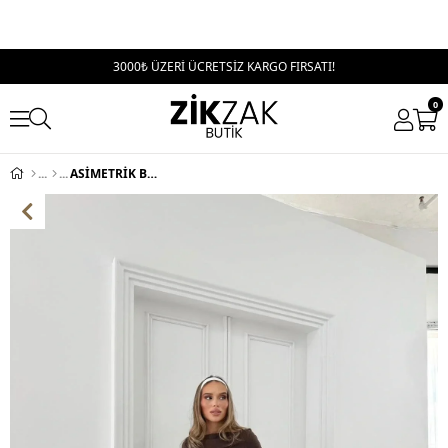
3000₺ ÜZERİ ÜCRETSİZ KARGO FIRSATI!
0
ASİMETRİK BEL KUŞAKLI BLUZ VE PANTOLONLU İKİLİ TAKIM KAHVE