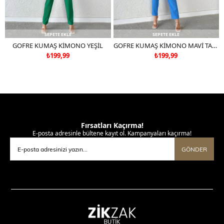
SEPETE EKLE
SEPETE EKLE
GOFRE KUMAŞ KİMONO YEŞİL
GOFRE KUMAŞ KİMONO MAVİ TAKIM DEĞİLDİR
₺199,99
₺199,99
Fırsatları Kaçırma!
E-posta adresinle bültene kayıt ol. Kampanyaları kaçırma!
GÖNDER