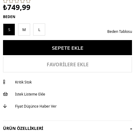
₺749,99
BEDEN
S
M
L
Beden Tablosu
FAVORILERE EKLE
Kritik Stok
İstek Listeme Ekle
Fiyat Düşünce Haber Ver
ÜRÜN ÖZELLIKLERI