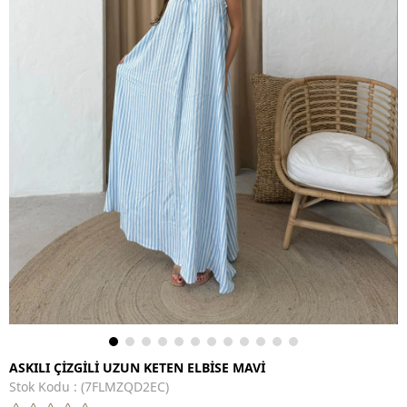
ASKILI ÇİZGİLİ UZUN KETEN ELBİSE MAVİ
Stok Kodu
(7FLMZQD2EC)