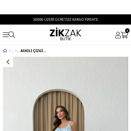
3000₺ ÜZERİ ÜCRETSİZ KARGO FIRSATI!
0
ASKILI ÇİZGİLİ UZUN KETEN ELBİSE MAVİ