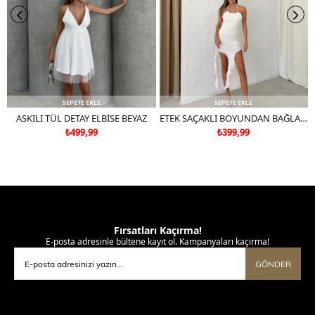
SEPETE EKLE
SEPETE EKLE
ASKILI TÜL DETAY ELBİSE BEYAZ
ETEK SAÇAKLI BOYUNDAN BAĞLAMALI TÜL ASTARLI ELBİSE BEYAZ
₺499,99
₺399,99
Fırsatları Kaçırma!
E-posta adresinle bültene kayıt ol. Kampanyaları kaçırma!
GÖNDER