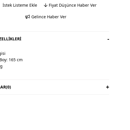
İstek Listeme Ekle
Fiyat Düşünce Haber Ver
Gelince Haber Ver
ELLIKLERI
isi
Boy: 165 cm
kg
AR
(0)
& İade
ardır, iade yoktur.
süresi 3 iş günüdür.
ıya aittir.
 Talimatı
ede yıkayınız.