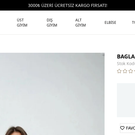
3000₺ ÜZERİ ÜCRETSİZ KARGO FIRSATI!
ÜST
DIŞ
ALT
ELBİSE
T
GİYİM
GİYİM
GİYİM
BAGLA
Stok Kod
FAV