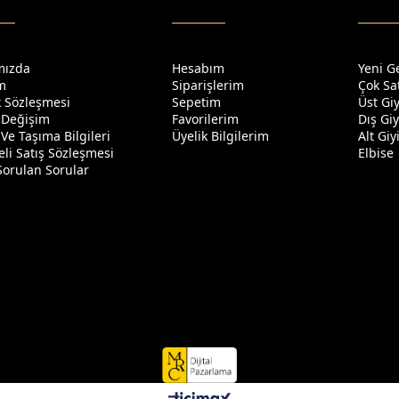
mızda
Hesabım
Yeni G
im
Siparişlerim
Çok Sa
ik Sözleşmesi
Sepetim
Üst Gi
 Değişim
Favorilerim
Dış Gi
Ve Taşıma Bilgileri
Üyelik Bilgilerim
Alt Gi
li Satış Sözleşmesi
Elbise
Sorulan Sorular