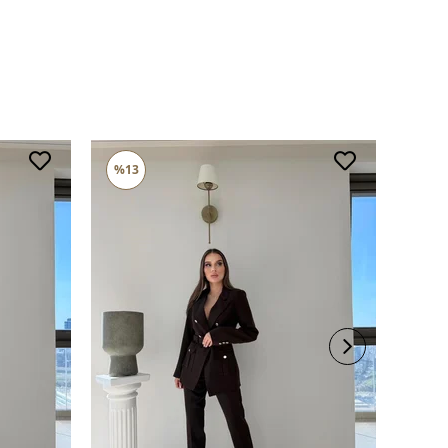
rerek yıkayınız.
li ürünlerde yıkama mendili kullanınız.
süet ürünleri makinede yıkamayınız, kuru temizleme
iniz.
%13
%13