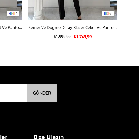
7
7
Kemer Ve Düğme Detay Blazer Ceket Ve Pantolonlu Double Kumaş İkili Takım Siyah 2077
SEPETE EKLE
Kemer Ve Düğme Detay Blazer Ceket Ve Pantolonlu Double Kumaş İkili Takım Acı Kahve 2077
₺1.999,99
₺1.749,99
GÖNDER
ler
Bize Ulaşın