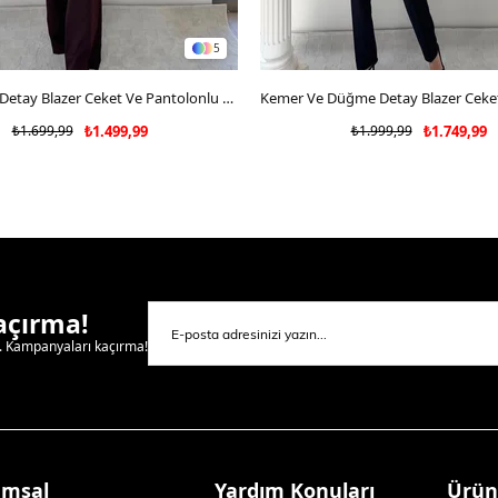
5
SEPETE EKLE
İnce Kemer Detay Blazer Ceket Ve Pantolonlu Kumaş Takım Mürdüm 2067
SEPETE EKLE
₺1.699,99
₺1.499,99
₺1.999,99
₺1.749,99
Kaçırma!
l. Kampanyaları kaçırma!
umsal
Yardım Konuları
Ürün