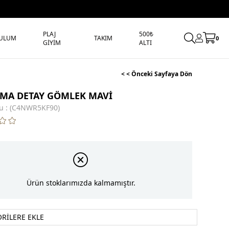
PLAJ
500₺
ULUM
TAKIM
0
GİYİM
ALTI
< < Önceki Sayfaya Dön
MA DETAY GÖMLEK MAVİ
u
(C4NWR5KF90)
Ürün stoklarımızda kalmamıştır.
ORILERE EKLE