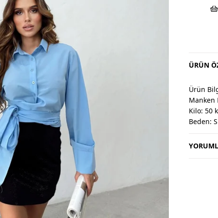
ÜRÜN ÖZ
Ürün Bilg
Manken 
Kilo: 50 
Beden: S
YORUML
Değişim 
Değişim v
Değişim 
Kargo alıc
Kullanım
30 derec