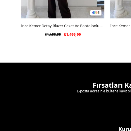
5
SEPETE EKLE
İnce Kemer Detay Blazer Ceket Ve Pantolonlu Kumaş Takım Acı Kahve 2067
₺1.699,99
₺1.499,99
Fırsatları 
E-posta adresinle bültene kayıt o
Kur