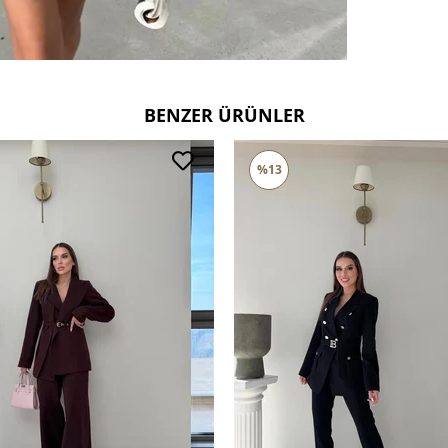
Ters çevi
Çift renk
Deri ve 
tercih ed
BENZER ÜRÜNLER
%13