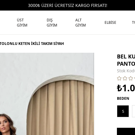
3000₺ ÜZERİ ÜCRETSİZ KARGO FIRSATI!
ÜST
DIŞ
ALT
ELBİSE
T
GİYİM
GİYİM
GİYİM
TOLONLU KETEN İKİLİ TAKIM SİYAH
BEL K
PANTO
Stok Kod
₺1.
BEDEN
S