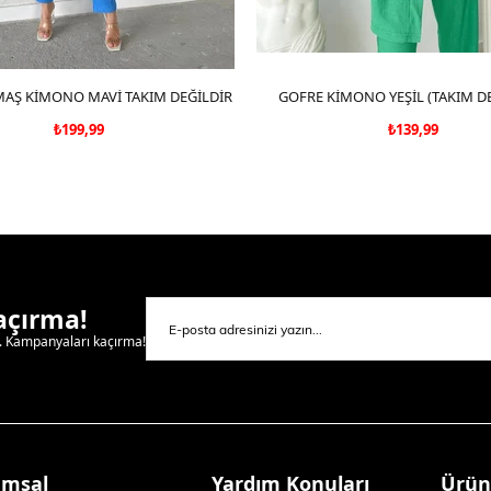
AŞ KİMONO MAVİ TAKIM DEĞİLDİR
SEPETE EKLE
GOFRE KİMONO YEŞİL (TAKIM DE
SEPETE EKLE
₺199,99
₺139,99
Kaçırma!
l. Kampanyaları kaçırma!
umsal
Yardım Konuları
Ürün