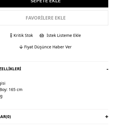
FAVORILERE EKLE
Kritik Stok
İstek Listeme Ekle
Fiyat Düşünce Haber Ver
ELLIKLERI
isi
Boy: 165 cm
kg
AR
(0)
& İade
ardır, iade yoktur.