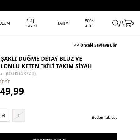
PLAJ
500₺
ULUM
TAKIM
0
GİYİM
ALTI
< < Önceki Sayfaya Dön
UŞAKLI DÜĞME DETAY BLUZ VE
LONLU KETEN İKİLİ TAKIM SİYAH
u
(D9HST5K2ZG)
049,99
M
L
Beden Tablosu