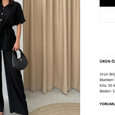
ÜRÜN ÖZ
Ürün Bilg
Manken 
Kilo: 50 
Beden: S
YORUML
Değişim 
Değişim v