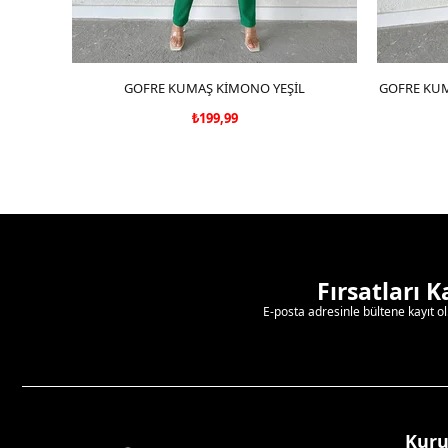
GOFRE KUMAŞ KİMONO YEŞİL
SEPETE EKLE
GOFRE KUM
₺199,99
Fırsatları 
E-posta adresinle bültene kayıt o
Kur