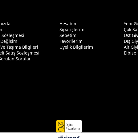
mızda
Hesabım
Yeni G
im
Siparişlerim
Çok Sa
ik Sözleşmesi
Sepetim
Üst Gi
 Değişim
Favorilerim
Dış Gi
Ve Taşıma Bilgileri
Üyelik Bilgilerim
Alt Gi
li Satış Sözleşmesi
Elbise
Sorulan Sorular