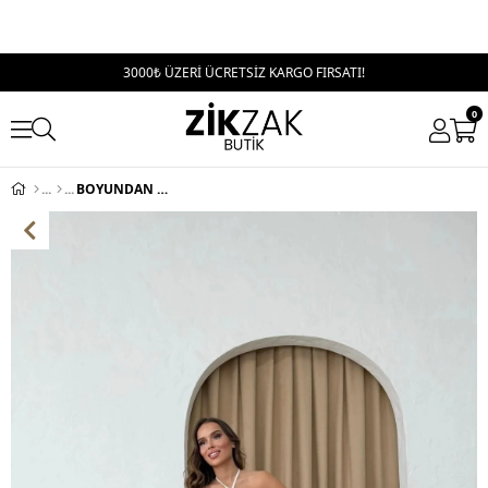
3000₺ ÜZERİ ÜCRETSİZ KARGO FIRSATI!
0
BOYUNDAN BAĞLAMALI UZUN SANDY ELBİSE BEYAZ