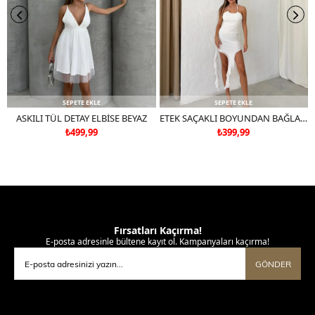
SEPETE EKLE
SEPETE EKLE
ASKILI TÜL DETAY ELBİSE BEYAZ
ETEK SAÇAKLI BOYUNDAN BAĞLAMALI TÜL ASTARLI ELBİSE BEYAZ
₺499,99
₺399,99
Fırsatları Kaçırma!
E-posta adresinle bültene kayıt ol. Kampanyaları kaçırma!
GÖNDER