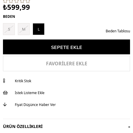
₺599,99
BEDEN
S
M
L
Beden Tablosu
FAVORILERE EKLE
Kritik Stok
İstek Listeme Ekle
Fiyat Düşünce Haber Ver
ÜRÜN ÖZELLIKLERI