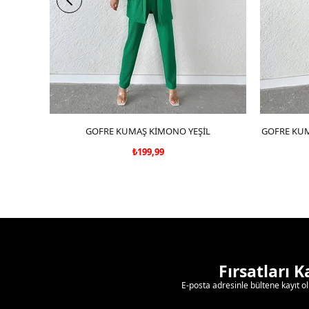
GOFRE KUMAŞ KİMONO YEŞİL
SEPETE EKLE
GOFRE KUM
₺199,99
Fırsatları 
E-posta adresinle bültene kayıt o