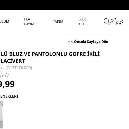
PLAJ
500₺
ULUM
TAKIM
0
GİYİM
ALTI
< < Önceki Sayfaya Dön
LÜ BLUZ VE PANTOLONLU GOFRE İKİLİ
 LACİVERT
u
(O13T1DL0P9)
9,99
ÇENEKLERİ