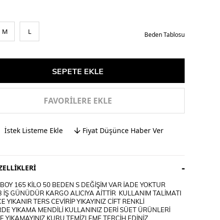
M
L
Beden Tablosu
FAVORILERE EKLE
İstek Listeme Ekle
Fiyat Düşünce Haber Ver
ELLIKLERI
OY 165 KİLO 50 BEDEN S DEĞİŞİM VAR İADE YOKTUR
3 İŞ GÜNÜDÜR KARGO ALICIYA AİTTİR KULLANIM TALİMATI
E YIKANIR TERS CEVİRİP YIKAYINIZ CİFT RENKLİ
DE YIKAMA MENDİLİ KULLANINIZ DERİ SÜET ÜRÜNLERİ
 YIKAMAYINIZ KURU TEMİZLEME TERCİH EDİNİZ