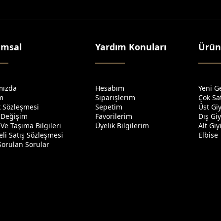
umsal
Yardım Konuları
Ürün
mızda
Hesabım
Yeni G
im
Siparişlerim
Çok Sa
ik Sözleşmesi
Sepetim
Üst Gi
 Değişim
Favorilerim
Dış Gi
Ve Taşıma Bilgileri
Üyelik Bilgilerim
Alt Gi
li Satış Sözleşmesi
Elbise
Sorulan Sorular