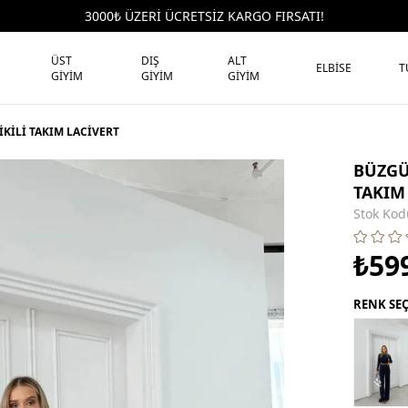
3000₺ ÜZERİ ÜCRETSİZ KARGO FIRSATI!
ÜST
DIŞ
ALT
ELBİSE
T
GİYİM
GİYİM
GİYİM
KİLİ TAKIM LACİVERT
BÜZGÜ
TAKIM
Stok Kod
₺59
RENK SE