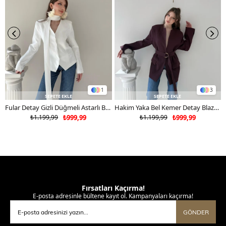
1
3
SEPETE EKLE
SEPETE EKLE
Fular Detay Gizli Düğmeli Astarlı Blazer Ceket Beyaz 2115
Hakim Yaka Bel Kemer Detay Blazer Ceket Mürdüm 2113
₺1.199,99
₺999,99
₺1.199,99
₺999,99
Fırsatları Kaçırma!
E-posta adresinle bültene kayıt ol. Kampanyaları kaçırma!
GÖNDER