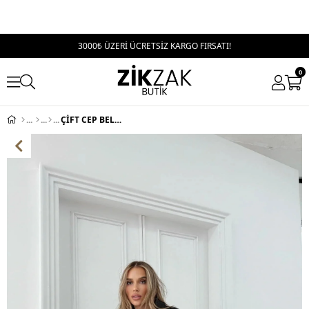
3000₺ ÜZERİ ÜCRETSİZ KARGO FIRSATI!
0
ÇİFT CEP BEL BAĞCIKLI ARA BOY CEKET SİYAH 2036 (CITCITSIZ)