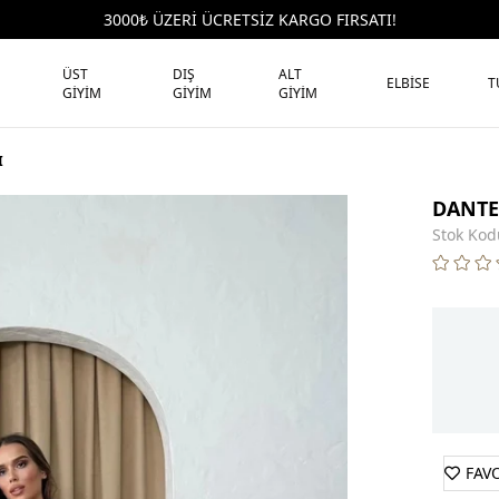
3000₺ ÜZERİ ÜCRETSİZ KARGO FIRSATI!
ÜST
DIŞ
ALT
ELBİSE
T
GİYİM
GİYİM
GİYİM
I
DANTEL
Stok Kod
FAV