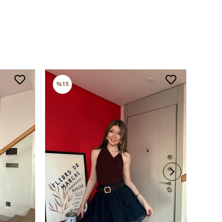
rerek yıkayınız.
li ürünlerde yıkama mendili kullanınız.
süet ürünleri makinede yıkamayınız, kuru temizleme
iniz.
%15
%21