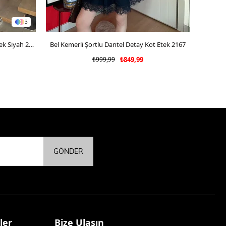
3
Kemerli Yüksek Bel Yırtmaç Detay Etek Siyah 2182
Bel Kemerli Şortlu Dantel Detay Kot Etek 2167
SEPETE EKLE
Bel K
₺999,99
₺849,99
GÖNDER
ler
Bize Ulaşın