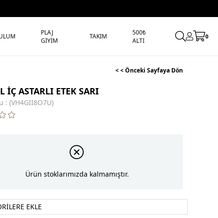
PLAJ
500₺
ULUM
TAKIM
0
GİYİM
ALTI
< < Önceki Sayfaya Dön
 İÇ ASTARLI ETEK SARI
u
(VH4GII8O7U)
Ürün stoklarımızda kalmamıştır.
ORILERE EKLE