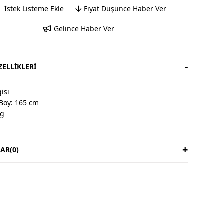
İstek Listeme Ekle
Fiyat Düşünce Haber Ver
Gelince Haber Ver
ELLIKLERI
isi
Boy: 165 cm
kg
AR
(0)
& İade
ardır, iade yoktur.
süresi 3 iş günüdür.
ıya aittir.
 Talimatı
ede yıkayınız.