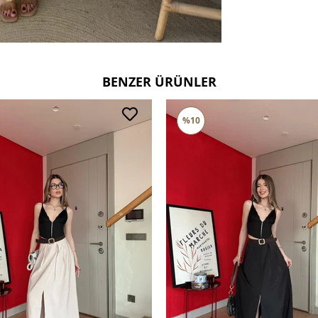
Ters çevi
Çift renk
Deri ve 
tercih ed
BENZER ÜRÜNLER
%10