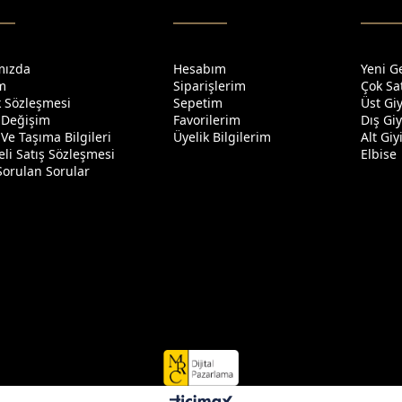
mızda
Hesabım
Yeni G
im
Siparişlerim
Çok Sa
ik Sözleşmesi
Sepetim
Üst Gi
 Değişim
Favorilerim
Dış Gi
Ve Taşıma Bilgileri
Üyelik Bilgilerim
Alt Gi
li Satış Sözleşmesi
Elbise
Sorulan Sorular