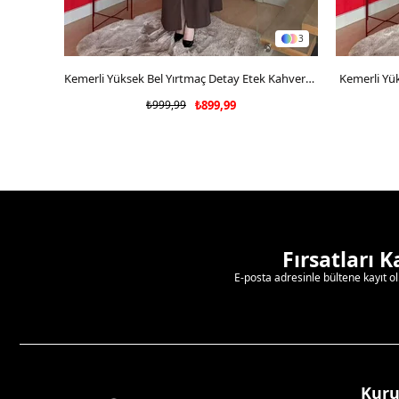
3
SEPETE EKLE
Kemerli Yüksek Bel Yırtmaç Detay Etek Kahverengi 2182
Kemerli Yük
₺999,99
₺899,99
Fırsatları 
E-posta adresinle bültene kayıt o
Kur