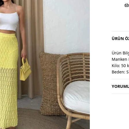
ÜRÜN ÖZ
Ürün Bilg
Manken 
Kilo: 50 
Beden: S
YORUML
Değişim 
Değişim v
Değişim 
Kargo alıc
Kullanım
30 derec