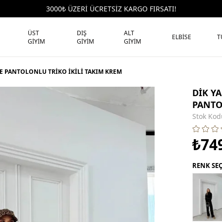
3000₺ ÜZERİ ÜCRETSİZ KARGO FIRSATI!
ÜST
DIŞ
ALT
ELBİSE
T
GİYİM
GİYİM
GİYİM
E PANTOLONLU TRİKO İKİLİ TAKIM KREM
DİK Y
PANTO
Stok Kod
₺74
RENK SE