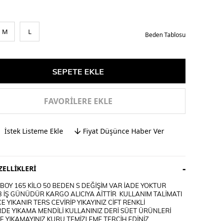
M
L
Beden Tablosu
FAVORILERE EKLE
İstek Listeme Ekle
Fiyat Düşünce Haber Ver
ELLIKLERI
OY 165 KİLO 50 BEDEN S DEĞİŞİM VAR İADE YOKTUR
3 İŞ GÜNÜDÜR KARGO ALICIYA AİTTİR KULLANIM TALİMATI
E YIKANIR TERS CEVİRİP YIKAYINIZ CİFT RENKLİ
DE YIKAMA MENDİLİ KULLANINIZ DERİ SÜET ÜRÜNLERİ
 YIKAMAYINIZ KURU TEMİZLEME TERCİH EDİNİZ