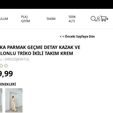
PLAJ
500₺
ULUM
TAKIM
0
GİYİM
ALTI
< < Önceki Sayfaya Dön
AKA PARMAK GEÇME DETAY KAZAK VE
LONLU TRİKO İKİLİ TAKIM KREM
u
(V9OZ9JKW7U)
9,99
ÇENEKLERİ