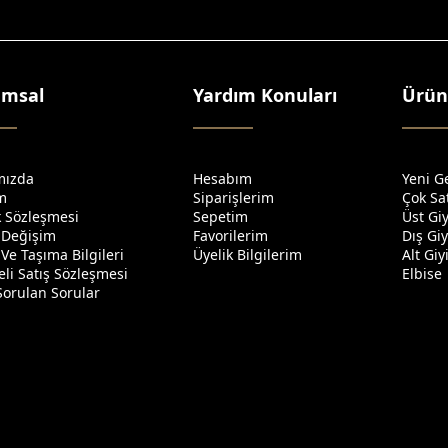
umsal
Yardım Konuları
Ürün
mızda
Hesabım
Yeni G
im
Siparişlerim
Çok Sa
ik Sözleşmesi
Sepetim
Üst Gi
 Değişim
Favorilerim
Dış Gi
Ve Taşıma Bilgileri
Üyelik Bilgilerim
Alt Gi
li Satış Sözleşmesi
Elbise
Sorulan Sorular