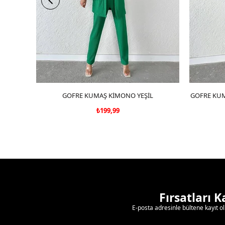
GOFRE KUMAŞ KİMONO YEŞİL
SEPETE EKLE
GOFRE KUM
₺199,99
Fırsatları 
E-posta adresinle bültene kayıt o