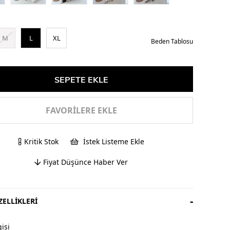
M
L
XL
Beden Tablosu
FAVORILERE EKLE
Kritik Stok
İstek Listeme Ekle
Fiyat Düşünce Haber Ver
ELLIKLERI
isi