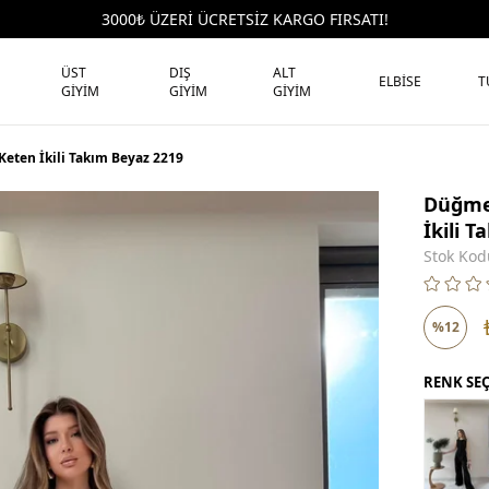
3000₺ ÜZERİ ÜCRETSİZ KARGO FIRSATI!
ÜST
DIŞ
ALT
ELBİSE
T
GİYİM
GİYİM
GİYİM
Keten İkili Takım Beyaz 2219
Düğmel
İkili 
Stok Kod
%
12
İndirim
RENK SE