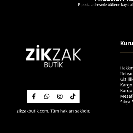
E-posta adresinle bültene kayıt o
Kur
Hakkı
İletiş
Gizlil
Kargo
Kargo 
Mesafe
Sıkça 
zikzakbutik.com. Tüm hakları saklıdır.