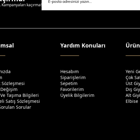
l. Kampanyaları kaçırma!
umsal
Yardım Konuları
Ürün
mızda
Hesabım
Yeni G
im
Siparişlerim
Çok Sa
ik Sözleşmesi
Sepetim
Üst Gi
 Değişim
Favorilerim
Dış Gi
Ve Taşıma Bilgileri
Üyelik Bilgilerim
Alt Gi
li Satış Sözleşmesi
Elbise
Sorulan Sorular