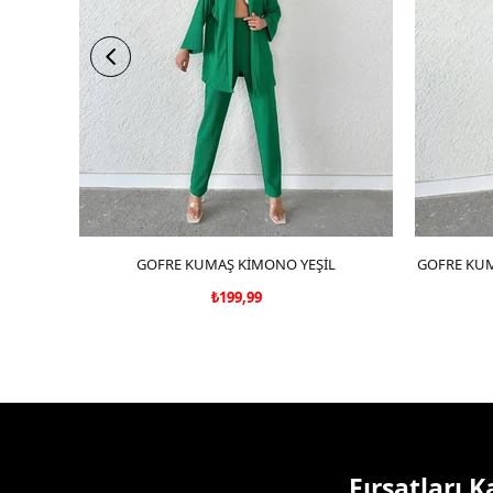
GOFRE KUMAŞ KİMONO YEŞİL
SEPETE EKLE
GOFRE KUM
₺199,99
Fırsatları 