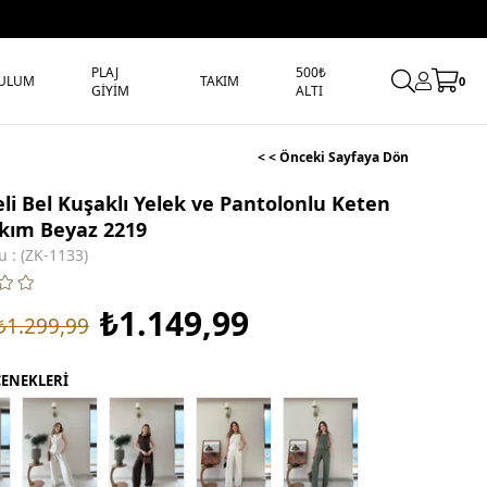
PLAJ
500₺
ULUM
TAKIM
0
GİYİM
ALTI
< < Önceki Sayfaya Dön
i Bel Kuşaklı Yelek ve Pantolonlu Keten
Takım Beyaz 2219
u
(ZK-1133)
₺1.149,99
₺1.299,99
ÇENEKLERİ