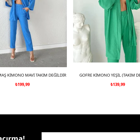
AŞ KİMONO MAVİ TAKIM DEĞİLDİR
SEPETE EKLE
GOFRE KİMONO YEŞİL (TAKIM DE
SEPETE EKLE
₺199,99
₺139,99
Kaçırma!