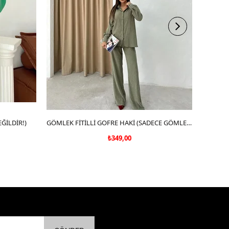
ĞİLDİR!)
SEPETE EKLE
GÖMLEK FİTİLLİ GOFRE HAKİ (SADECE GÖMLEK)
₺349,00