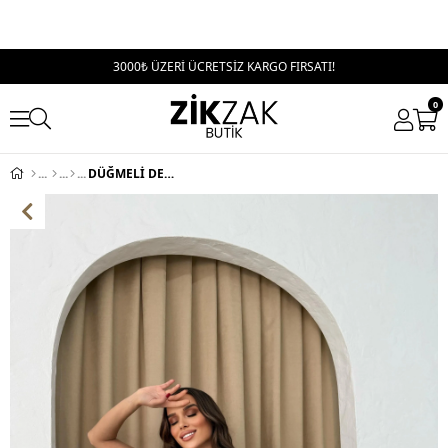
3000₺ ÜZERİ ÜCRETSİZ KARGO FIRSATI!
0
DÜĞMELİ DENİM YELEK AÇIK