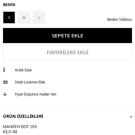
BEDEN
S
M
L
Beden Tablosu
FAVORILERE EKLE
Kritik Stok
İstek Listeme Ekle
Fiyat Düşünce Haber Ver
ÜRÜN ÖZELLIKLERI
MANKEN BOY 165
KİLO 48