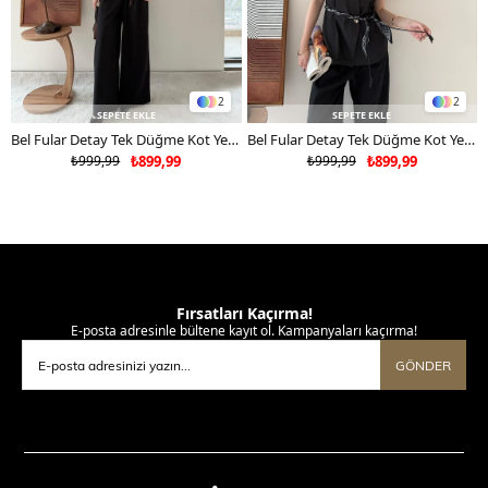
2
2
SEPETE EKLE
SEPETE EKLE
Bel Fular Detay Tek Düğme Kot Yelek Kahverengi 2183
Bel Fular Detay Tek Düğme Kot Yelek Siyah 2183
₺999,99
₺899,99
₺999,99
₺899,99
Fırsatları Kaçırma!
E-posta adresinle bültene kayıt ol. Kampanyaları kaçırma!
GÖNDER