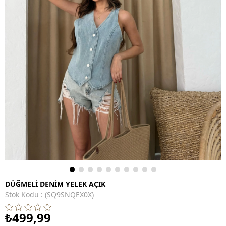
DÜĞMELİ DENİM YELEK AÇIK
Stok Kodu
(SQ9SNQEX0X)
₺499,99