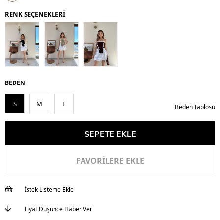
İndirim
RENK SEÇENEKLERİ
BEDEN
S
M
L
Beden Tablosu
FAVORILERE EKLE
İstek Listeme Ekle
Fiyat Düşünce Haber Ver