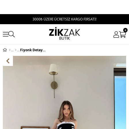
3000₺ ÜZERİ ÜCRETSİZ KARGO FIRSATI!
0
Fiyonk Detay Korse ve Etekli İkili Takım Siyah Beyaz 2352