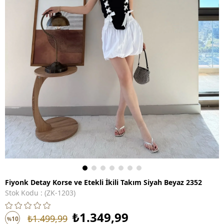
Fiyonk Detay Korse ve Etekli İkili Takım Siyah Beyaz 2352
Stok Kodu
(ZK-1203)
₺1.349,99
₺1.499,99
10
%