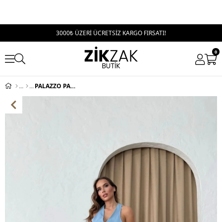
3000₺ ÜZERİ ÜCRETSİZ KARGO FIRSATI!
0
PALAZZO PANTOLON MAVİ (SADECE PANTOLON!!!!!!!!!!!)