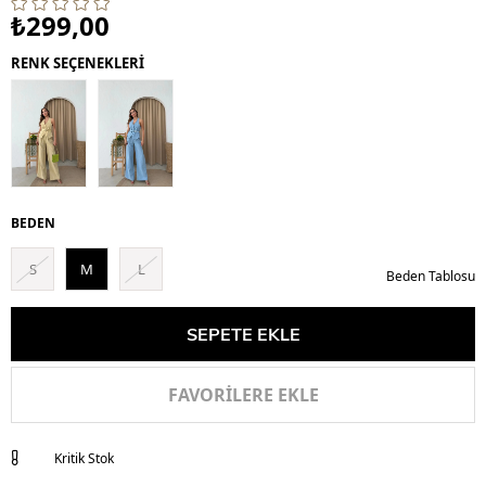
₺299,00
RENK SEÇENEKLERİ
BEDEN
S
M
L
Beden Tablosu
FAVORILERE EKLE
Kritik Stok