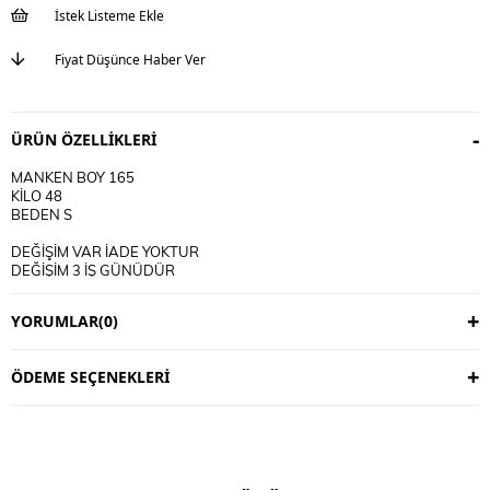
İstek Listeme Ekle
Fiyat Düşünce Haber Ver
ÜRÜN ÖZELLIKLERI
MANKEN BOY 165
KİLO 48
BEDEN S
DEĞİŞİM VAR İADE YOKTUR
DEĞİŞİM 3 İŞ GÜNÜDÜR
KARGO ALICIYA AİTTİR
YORUMLAR
(0)
KULLANIM TALİMATI
30 DERECE YIKANIR
TERS CEVİRİP YIKAYINIZ
ÖDEME SEÇENEKLERI
CİFT RENKLİ ÜRÜNLERDE YIKAMA MENDİLİ KULLANINIZ
DERİ SÜET ÜRÜNLERİ MAKİNEDE YIKAMAYINIZ KURU TEMİZLEME
TERCİH EDİNİZ