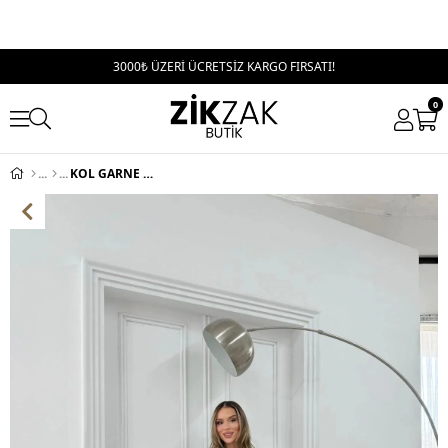
3000₺ ÜZERİ ÜCRETSİZ KARGO FIRSATI!
0
KOL GARNE DETAY BLUZ VE PANTOLONLU TRİKO İKİLİ TAKIM KAHVE