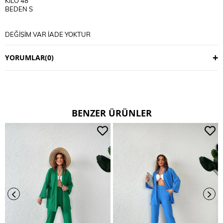
KİLO 48
BEDEN S
DEĞİŞİM VAR İADE YOKTUR
DEĞİŞİM 3 İŞ GÜNÜDÜR
KARGO ALICIYA AİTTİR
YORUMLAR
(0)
KULLANIM TALİMATI
30 DERECE YIKANIR
TERS CEVİRİP YIKAYINIZ
CİFT RENKLİ ÜRÜNLERDE YIKAMA MENDİLİ KULLANINIZ
DERİ SÜET ÜRÜNLERİ MAKİNEDE YIKAMAYINIZ KURU TEMİZLEME
TERCİH EDİNİZ
BENZER ÜRÜNLER