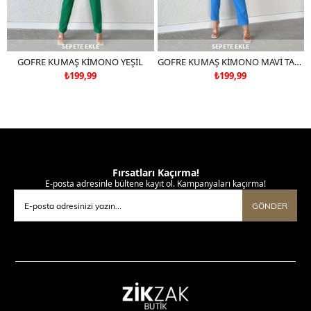
SEPETE EKLE
SEPETE EKLE
GOFRE KUMAŞ KİMONO YEŞİL
GOFRE KUMAŞ KİMONO MAVİ TAKIM DEĞİLDİR
₺199,99
₺199,99
Fırsatları Kaçırma!
E-posta adresinle bültene kayıt ol. Kampanyaları kaçırma!
GÖNDER