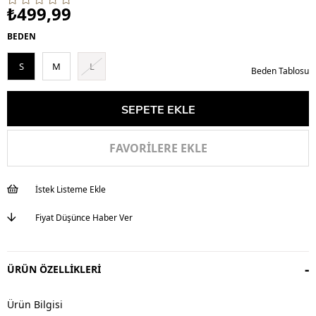
₺499,99
BEDEN
S
M
L
Beden Tablosu
FAVORILERE EKLE
İstek Listeme Ekle
Fiyat Düşünce Haber Ver
ÜRÜN ÖZELLIKLERI
Ürün Bilgisi