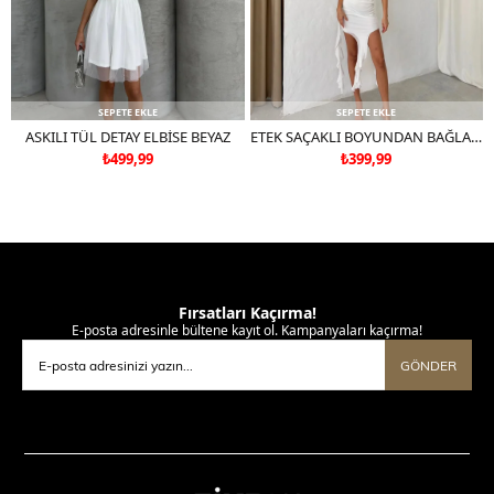
SEPETE EKLE
SEPETE EKLE
ASKILI TÜL DETAY ELBİSE BEYAZ
ETEK SAÇAKLI BOYUNDAN BAĞLAMALI TÜL ASTARLI ELBİSE BEYAZ
₺499,99
₺399,99
Fırsatları Kaçırma!
E-posta adresinle bültene kayıt ol. Kampanyaları kaçırma!
GÖNDER