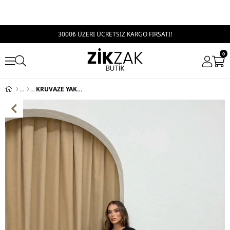
3000₺ ÜZERİ ÜCRETSİZ KARGO FIRSATI!
0
KRUVAZE YAKA AKSESUAR DETAY SANDY ELBİSE SİYAH