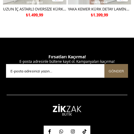
SEPETE EKLE
SEPETE EKLE
UZUN İÇ ASTARLI OVERSİZE KÜRK BORDO 7011
YAKA KEMER KÜRK DETAY LAMİNE MONT KAHVE 3098
₺1.499,99
₺1.399,99
Fırsatları Kaçırma!
E-posta adresinle bültene kayıt ol. Kampanyaları kaçırma!
GÖNDER