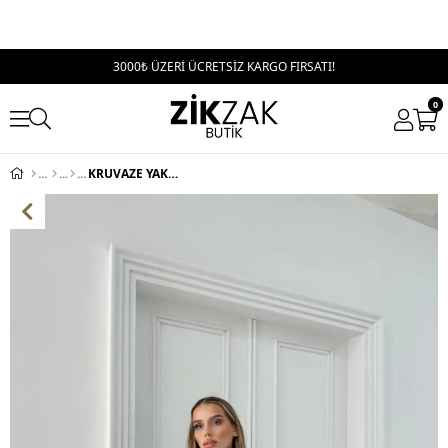
3000₺ ÜZERİ ÜCRETSİZ KARGO FIRSATI!
0
KRUVAZE YAKA İÇ ASTARLI KAŞE MONT ANTRASİT