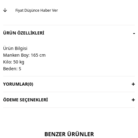
Fiyat Düşünce Haber Ver
ÜRÜN ÖZELLIKLERI
Ürün Bilgisi
Manken Boy: 165 cm
Kilo: 50 kg
Beden: S
YORUMLAR
(0)
Değişim & İade
Değişim vardır, iade yoktur.
Değişim süresi 3 iş günüdür.
ÖDEME SEÇENEKLERI
Kargo alıcıya aittir.
Kullanım Talimatı
30 derecede yıkayınız.
BENZER ÜRÜNLER
Ters çevirerek yıkayınız.