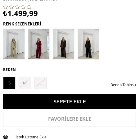
₺1.499,99
RENK SEÇENEKLERİ
BEDEN
S
M
L
Beden Tablosu
FAVORILERE EKLE
İstek Listeme Ekle