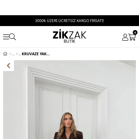
3000₺ ÜZERİ ÜCRETSİZ KARGO FIRSATI!
0
KRUVAZE YAKA YAN BAĞLAMA DETAY BLAZER CEKET VE PANTOLONLU İKİLİ TAKIM KAHVE