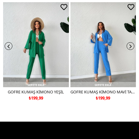
Çift renkli ürünlerde yıkama mendili kullanınız.
Deri ve süet ürünleri makinede yıkamayınız, kuru temizleme
tercih ediniz.
SEPETE EKLE
SEPETE EKLE
GOFRE KUMAŞ KİMONO YEŞİL
GOFRE KUMAŞ KİMONO MAVİ TAKIM DEĞİLDİR
₺199,99
₺199,99