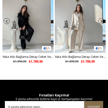
5
5
SEPETE EKLE
SEPETE EKLE
Yaka Atkı Bağlama Detay Ceket Ve Pantolonlu Double Kumaş İkili Takım Siyah 2117
Yaka Atkı Bağlama Detay Ceket Ve Pantolonlu Double Kumaş İkili Takım Bej 2117
₺1.999,99
₺1.799,99
₺1.999,99
₺1.799,99
Fırsatları Kaçırma!
E-posta adresinle bültene kayıt ol. Kampanyaları kaçırma!
GÖNDER