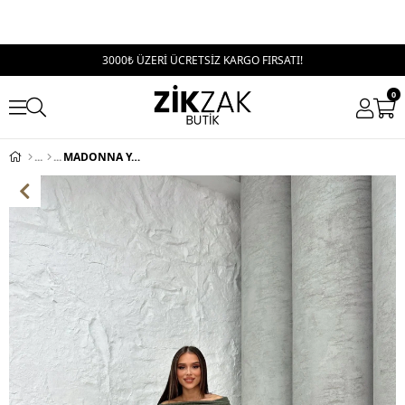
3000₺ ÜZERİ ÜCRETSİZ KARGO FIRSATI!
0
MADONNA YAKA ASİMETRİK BLUZ VE PALAZZO BEL BAĞLAMALI PANTOLONLU GOFRE İKİLİ TAKIM HAKİ