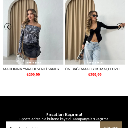
SEPETE EKLE
SEPETE EKLE
MADONNA YAKA DESENLİ SANDY BLUZ SİYAH
ÖN BAĞLAMALI YIRTMAÇLI UZUN KOL BLUZ SİYAH
₺299,99
₺299,99
Fırsatları Kaçırma!
E-posta adresinle bültene kayıt ol. Kampanyaları kaçırma!