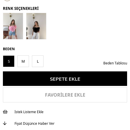
İndirim
RENK SEÇENEKLERİ
BEDEN
S
M
L
Beden Tablosu
FAVORILERE EKLE
İstek Listeme Ekle
Fiyat Düşünce Haber Ver