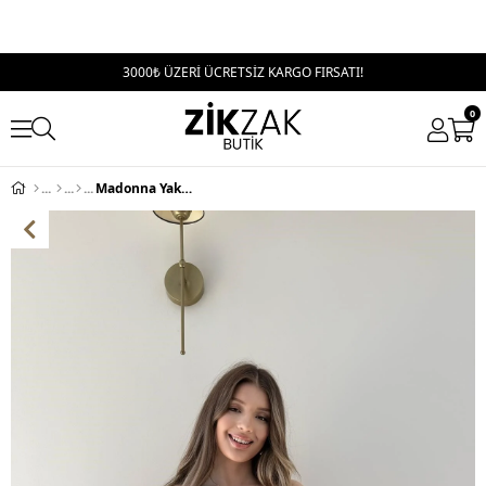
3000₺ ÜZERİ ÜCRETSİZ KARGO FIRSATI!
0
Madonna Yaka Asimetrik Detay Tül Astarlı Bluz Pembe 2310