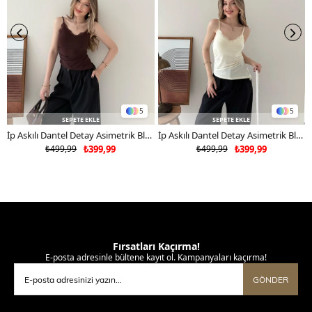
5
5
SEPETE EKLE
SEPETE EKLE
İp Askılı Dantel Detay Asimetrik Bluz Kahverengi 2181
İp Askılı Dantel Detay Asimetrik Bluz Sarı 2181
₺499,99
₺399,99
₺499,99
₺399,99
Fırsatları Kaçırma!
E-posta adresinle bültene kayıt ol. Kampanyaları kaçırma!
GÖNDER