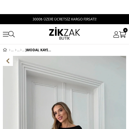
3000₺ ÜZERİ ÜCRETSİZ KARGO FIRSATI!
0
)MODAL KAYIK YAKA BLUZ SİYAH