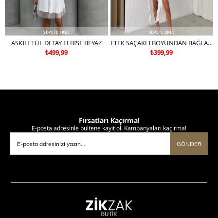
SEPETE EKLE
SEPETE EKLE
ASKILI TÜL DETAY ELBİSE BEYAZ
ETEK SAÇAKLI BOYUNDAN BAĞLAMALI TÜL ASTARLI ELBİSE BEYAZ
₺499,99
₺399,99
Fırsatları Kaçırma!
E-posta adresinle bültene kayıt ol. Kampanyaları kaçırma!
GÖNDER