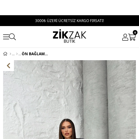
3000₺ ÜZERİ ÜCRETSİZ KARGO FIRSATI!
0
ÖN BAĞLAMA DETAY TEK KOL SANDY ELBİSE LEOPAR