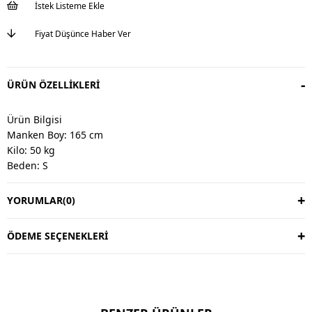
İstek Listeme Ekle
Fiyat Düşünce Haber Ver
ÜRÜN ÖZELLIKLERI
Ürün Bilgisi
Manken Boy: 165 cm
Kilo: 50 kg
Beden: S
YORUMLAR
(0)
Değişim & İade
Değişim vardır, iade yoktur.
Değişim süresi 3 iş günüdür.
ÖDEME SEÇENEKLERI
Kargo alıcıya aittir.
Kullanım Talimatı
30 derecede yıkayınız.