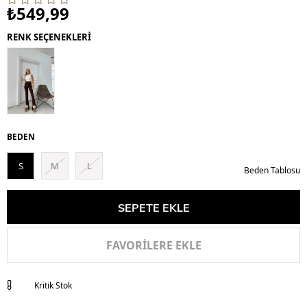
₺549,99
RENK SEÇENEKLERİ
BEDEN
S
M
L
Beden Tablosu
FAVORILERE EKLE
Kritik Stok