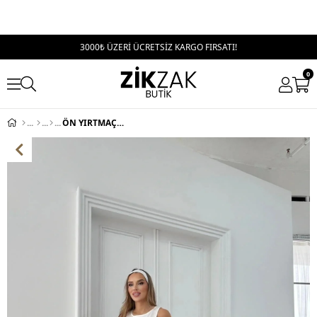
3000₺ ÜZERİ ÜCRETSİZ KARGO FIRSATI!
0
ÖN YIRTMAÇLI YÜKSEK BEL OTTOMAN PANTOLON KAHVE