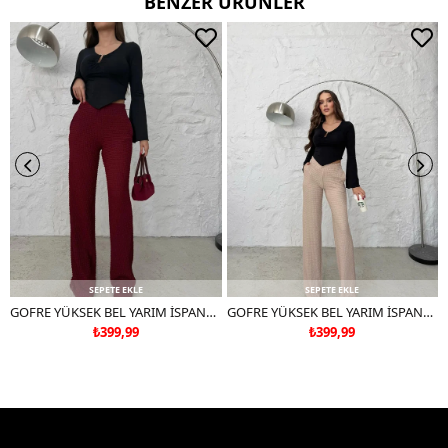
BENZER ÜRÜNLER
Ters çevirerek yıkayınız.
Çift renkli ürünlerde yıkama mendili kullanınız.
Deri ve süet ürünleri makinede yıkamayınız, kuru temizleme
tercih ediniz.
SEPETE EKLE
SEPETE EKLE
GOFRE YÜKSEK BEL YARIM İSPANYOL PAÇA PANTOLON BORDO
GOFRE YÜKSEK BEL YARIM İSPANYOL PAÇA PANTOLON BEJ
₺399,99
₺399,99