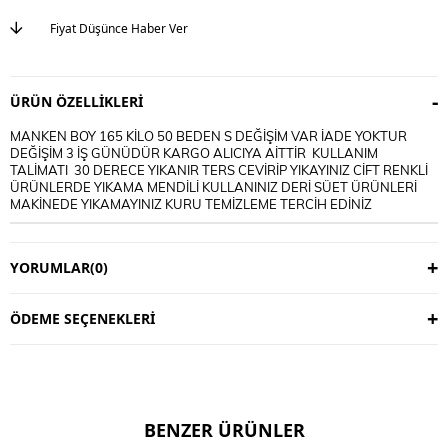
Fiyat Düşünce Haber Ver
ÜRÜN ÖZELLIKLERI
MANKEN BOY 165 KİLO 50 BEDEN S DEĞİŞİM VAR İADE YOKTUR
DEĞİŞİM 3 İŞ GÜNÜDÜR KARGO ALICIYA AİTTİR KULLANIM
TALİMATI 30 DERECE YIKANIR TERS CEVİRİP YIKAYINIZ CİFT RENKLİ
ÜRÜNLERDE YIKAMA MENDİLİ KULLANINIZ DERİ SÜET ÜRÜNLERİ
MAKİNEDE YIKAMAYINIZ KURU TEMİZLEME TERCİH EDİNİZ
YORUMLAR
(0)
ÖDEME SEÇENEKLERI
BENZER ÜRÜNLER