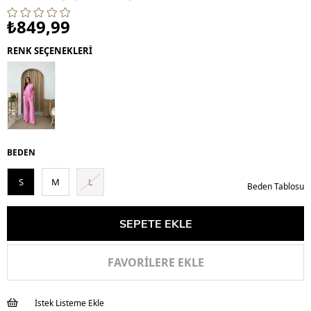
₺849,99
RENK SEÇENEKLERİ
BEDEN
S
M
L
Beden Tablosu
FAVORILERE EKLE
İstek Listeme Ekle