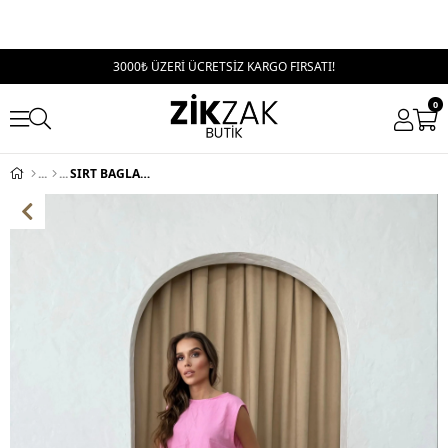
3000₺ ÜZERİ ÜCRETSİZ KARGO FIRSATI!
0
SIRT BAGLAMA DETAY BLUZ VE PANTOLONLU İKİLİ ÇİLEK TAKIM PEMBE