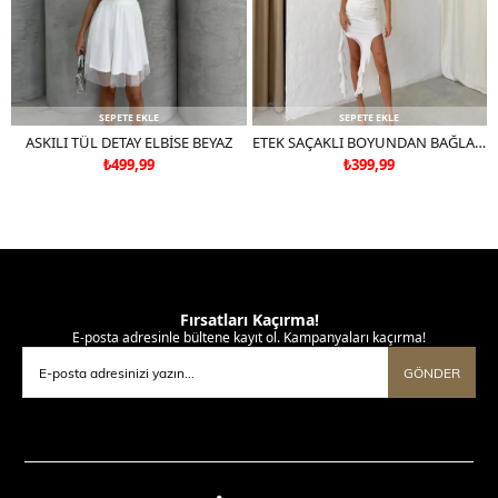
SEPETE EKLE
SEPETE EKLE
ASKILI TÜL DETAY ELBİSE BEYAZ
ETEK SAÇAKLI BOYUNDAN BAĞLAMALI TÜL ASTARLI ELBİSE BEYAZ
₺499,99
₺399,99
Fırsatları Kaçırma!
E-posta adresinle bültene kayıt ol. Kampanyaları kaçırma!
GÖNDER