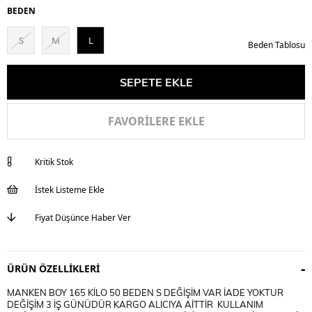
BEDEN
S
M
L
Beden Tablosu
FAVORILERE EKLE
Kritik Stok
İstek Listeme Ekle
Fiyat Düşünce Haber Ver
ÜRÜN ÖZELLIKLERI
MANKEN BOY 165 KİLO 50 BEDEN S DEĞİŞİM VAR İADE YOKTUR
DEĞİŞİM 3 İŞ GÜNÜDÜR KARGO ALICIYA AİTTİR KULLANIM