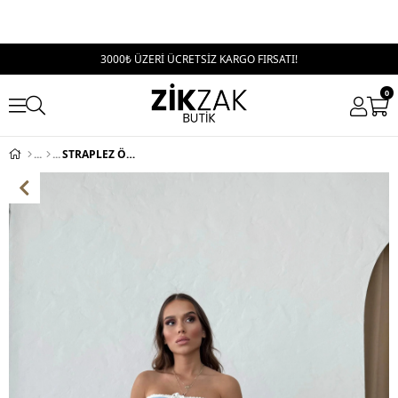
3000₺ ÜZERİ ÜCRETSİZ KARGO FIRSATI!
0
STRAPLEZ ÖN BAĞCIKLI MİNİ ELBİSE MAVİ