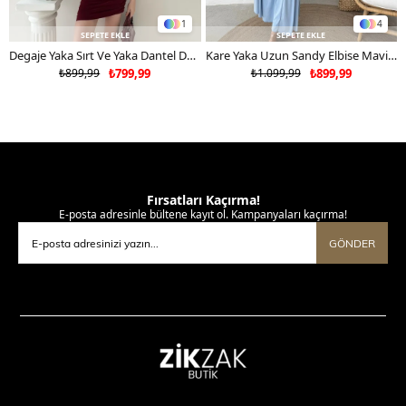
1
4
SEPETE EKLE
SEPETE EKLE
Degaje Yaka Sırt Ve Yaka Dantel Detay Mini Sandy Elbise Bordo 2104
Kare Yaka Uzun Sandy Elbise Mavi 2102
₺899,99
₺799,99
₺1.099,99
₺899,99
Fırsatları Kaçırma!
E-posta adresinle bültene kayıt ol. Kampanyaları kaçırma!
GÖNDER