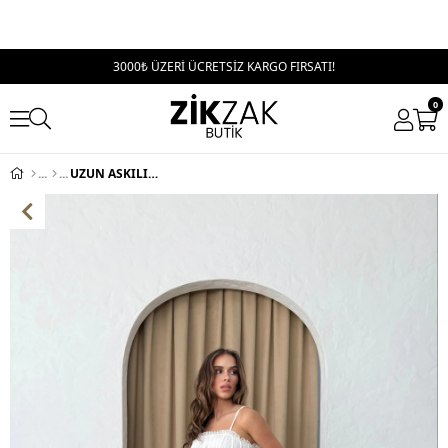
3000₺ ÜZERİ ÜCRETSİZ KARGO FIRSATI!
0
UZUN ASKILI İÇ ASTARLI HAM KETEN ELBİSE