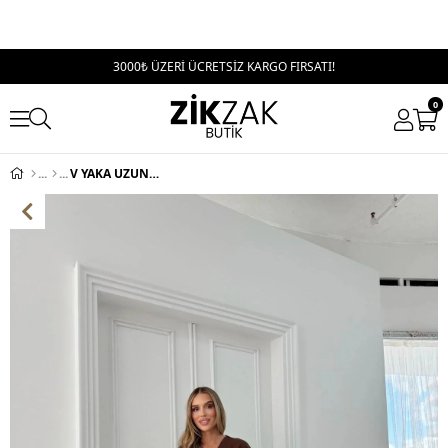
3000₺ ÜZERİ ÜCRETSİZ KARGO FIRSATI!
0
V YAKA UZUN YIRTMAÇLI KETEN ELBİSE KAHVE