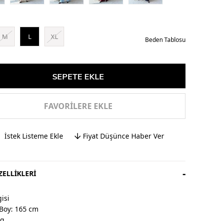
M
L
XL
Beden Tablosu
FAVORILERE EKLE
İstek Listeme Ekle
Fiyat Düşünce Haber Ver
ELLIKLERI
isi
Boy: 165 cm
kg