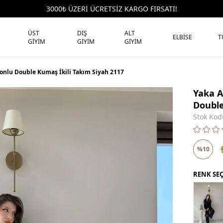
3000₺ ÜZERİ ÜCRETSİZ KARGO FIRSATI!
ÜST
DIŞ
ALT
ELBİSE
T
GİYİM
GİYİM
GİYİM
onlu Double Kumaş İkili Takım Siyah 2117
Yaka A
Double
Stok Kod
%
10
İndirim
RENK SE