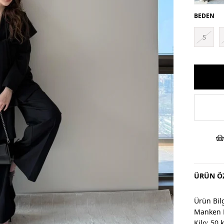
BEDEN
S
ÜRÜN ÖZ
Ürün Bilg
Manken 
Kilo: 50 