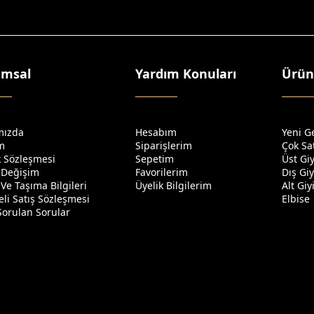
umsal
Yardım Konuları
Ürün
mızda
Hesabım
Yeni G
im
Siparişlerim
Çok Sa
ik Sözleşmesi
Sepetim
Üst Gi
 Değişim
Favorilerim
Dış Gi
Ve Taşıma Bilgileri
Üyelik Bilgilerim
Alt Gi
li Satış Sözleşmesi
Elbise
Sorulan Sorular