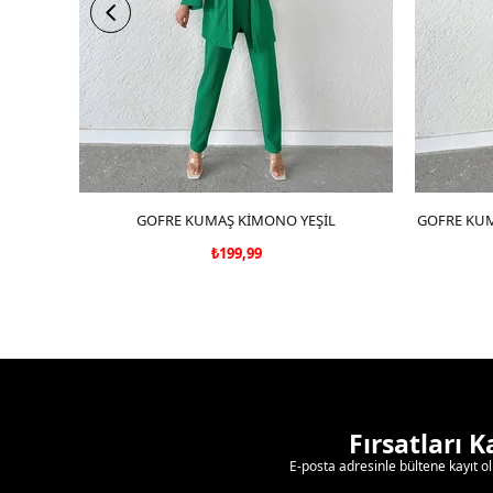
GOFRE KUMAŞ KİMONO YEŞİL
SEPETE EKLE
GOFRE KUM
₺199,99
Fırsatları 
E-posta adresinle bültene kayıt o