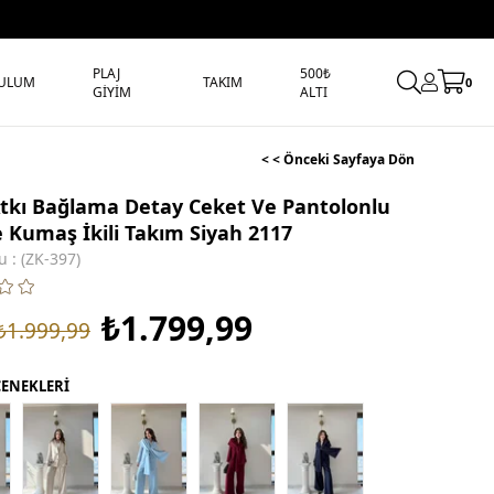
PLAJ
500₺
ULUM
TAKIM
0
GİYİM
ALTI
< < Önceki Sayfaya Dön
tkı Bağlama Detay Ceket Ve Pantolonlu
 Kumaş İkili Takım Siyah 2117
u
(ZK-397)
₺1.799,99
₺1.999,99
ÇENEKLERİ