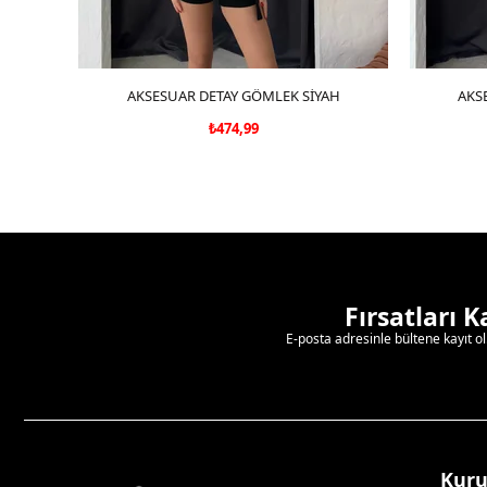
AKSESUAR DETAY GÖMLEK SİYAH
SEPETE EKLE
AKS
₺474,99
Fırsatları 
E-posta adresinle bültene kayıt o
Kur