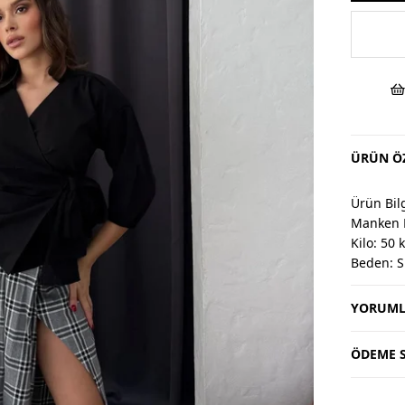
ÜRÜN ÖZ
Ürün Bilg
Manken 
Kilo: 50 
Beden: S
YORUML
Değişim 
Değişim v
Değişim 
ÖDEME S
Kargo alıc