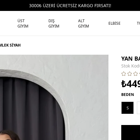
3000₺ ÜZERİ ÜCRETSİZ KARGO FIRSATI!
ÜST
DIŞ
ALT
ELBİSE
T
GİYİM
GİYİM
GİYİM
MLEK SİYAH
YAN B
Stok Kod
₺44
BEDEN
S