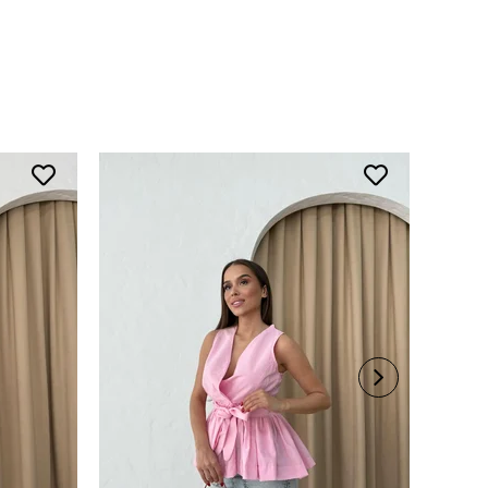
 Talimatı
ede yıkayınız.
rerek yıkayınız.
li ürünlerde yıkama mendili kullanınız.
süet ürünleri makinede yıkamayınız, kuru temizleme
iniz.