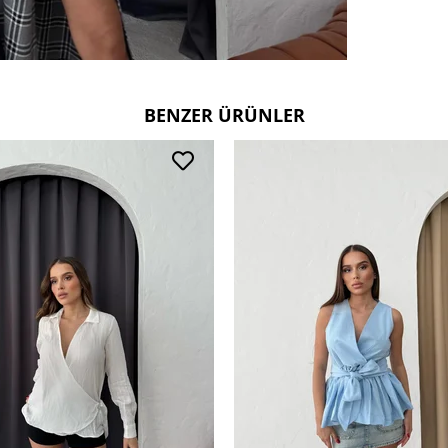
Kullanım
30 derec
Ters çevi
Çift renk
Deri ve 
BENZER ÜRÜNLER
tercih ed