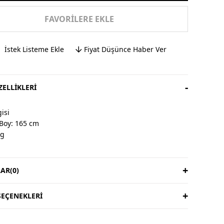
FAVORILERE EKLE
İstek Listeme Ekle
Fiyat Düşünce Haber Ver
ELLIKLERI
isi
Boy: 165 cm
kg
AR
(0)
& İade
ardır, iade yoktur.
süresi 3 iş günüdür.
EÇENEKLERI
ıya aittir.