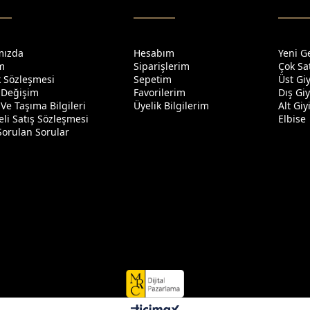
mızda
Hesabım
Yeni G
im
Siparişlerim
Çok Sa
ik Sözleşmesi
Sepetim
Üst Gi
 Değişim
Favorilerim
Dış Gi
Ve Taşıma Bilgileri
Üyelik Bilgilerim
Alt Gi
li Satış Sözleşmesi
Elbise
Sorulan Sorular