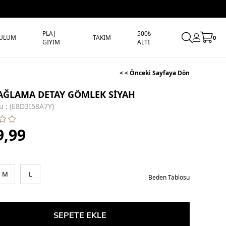
PLAJ
500₺
ULUM
TAKIM
0
GİYİM
ALTI
< < Önceki Sayfaya Dön
AĞLAMA DETAY GÖMLEK SİYAH
u
(E8D3I58A7Y)
9,99
M
L
Beden Tablosu