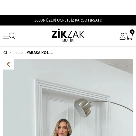
3000₺ ÜZERİ ÜCRETSİZ KARGO FIRSATI!
0
YARASA KOL BOĞAZLI OVERSİZE KAZAK ACI KAHVE