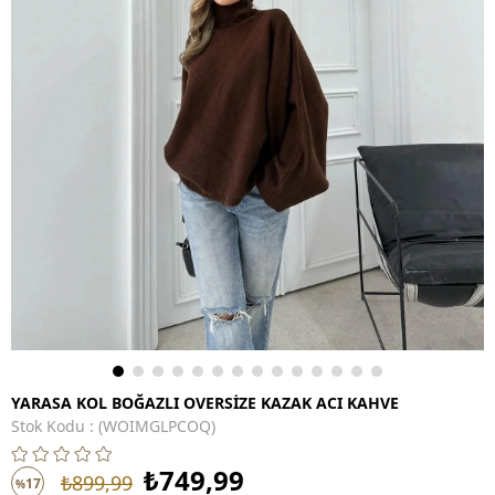
YARASA KOL BOĞAZLI OVERSİZE KAZAK ACI KAHVE
Stok Kodu
(WOIMGLPCOQ)
₺749,99
₺899,99
17
%