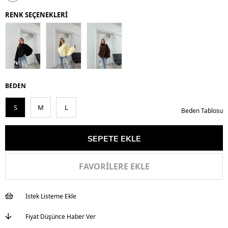
İndirim
RENK SEÇENEKLERİ
BEDEN
S
M
L
Beden Tablosu
FAVORILERE EKLE
İstek Listeme Ekle
Fiyat Düşünce Haber Ver