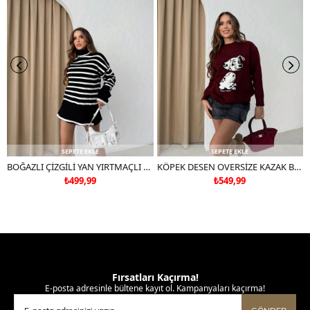
SEPETE EKLE
SEPETE EKLE
BOĞAZLI ÇİZGİLİ YAN YIRTMAÇLI OVERSİZE TRİKO KAZAK SİYAH
KÖPEK DESEN OVERSİZE KAZAK BORDO
₺499,99
₺549,99
Fırsatları Kaçırma!
E-posta adresinle bültene kayıt ol. Kampanyaları kaçırma!