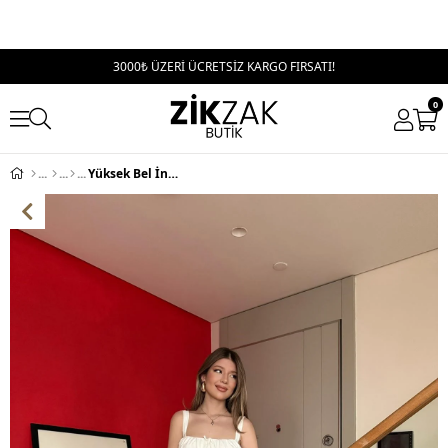
3000₺ ÜZERİ ÜCRETSİZ KARGO FIRSATI!
0
Yüksek Bel İnce Kemer Detay Palazzo Çilek Pantolon Mavi 2179