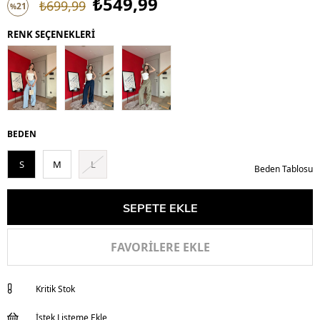
₺549,99
₺699,99
21
%
İndirim
RENK SEÇENEKLERİ
BEDEN
S
M
L
Beden Tablosu
FAVORILERE EKLE
Kritik Stok
İstek Listeme Ekle