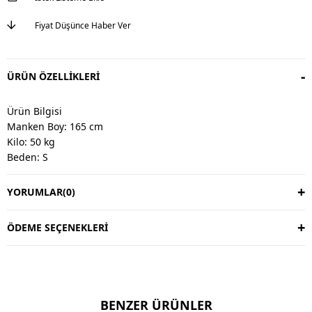
Fiyat Düşünce Haber Ver
ÜRÜN ÖZELLIKLERI
Ürün Bilgisi
Manken Boy: 165 cm
Kilo: 50 kg
Beden: S
YORUMLAR
(0)
Değişim & İade
Değişim vardır, iade yoktur.
Değişim süresi 3 iş günüdür.
ÖDEME SEÇENEKLERI
Kargo alıcıya aittir.
Kullanım Talimatı
30 derecede yıkayınız.
BENZER ÜRÜNLER
Ters çevirerek yıkayınız.