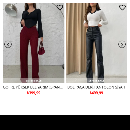
Çift renkli ürünlerde yıkama mendili kullanınız.
Deri ve süet ürünleri makinede yıkamayınız, kuru temizleme
tercih ediniz.
SEPETE EKLE
SEPETE EKLE
GOFRE YÜKSEK BEL YARIM İSPANYOL PAÇA PANTOLON BORDO
BOL PAÇA DERİ PANTOLON SİYAH
₺399,99
₺499,99