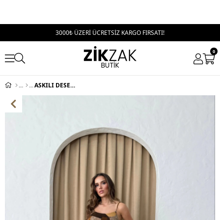
3000₺ ÜZERİ ÜCRETSİZ KARGO FIRSATI!
0
ASKILI DESENLİ BLUZ VE PANTOLONLU İKİLİ TAKIM