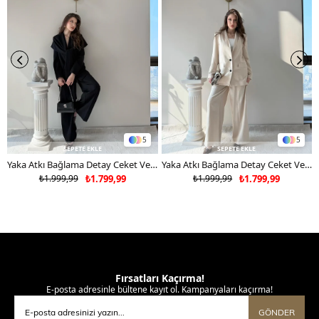
5
5
SEPETE EKLE
SEPETE EKLE
Yaka Atkı Bağlama Detay Ceket Ve Pantolonlu Double Kumaş İkili Takım Siyah 2117
Yaka Atkı Bağlama Detay Ceket Ve Pantolonlu Double Kumaş İkili Takım Bej 2117
₺1.999,99
₺1.799,99
₺1.999,99
₺1.799,99
Fırsatları Kaçırma!
E-posta adresinle bültene kayıt ol. Kampanyaları kaçırma!
GÖNDER