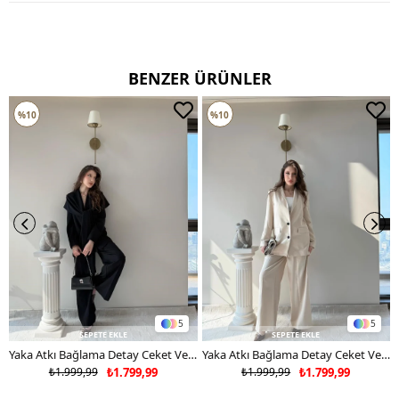
TERCİH EDİNİZ
BENZER ÜRÜNLER
%10
%10
5
5
SEPETE EKLE
SEPETE EKLE
Yaka Atkı Bağlama Detay Ceket Ve Pantolonlu Double Kumaş İkili Takım Siyah 2117
Yaka Atkı Bağlama Detay Ceket Ve Pantolonlu Double Kumaş İkili Takım Bej 2117
₺1.999,99
₺1.799,99
₺1.999,99
₺1.799,99