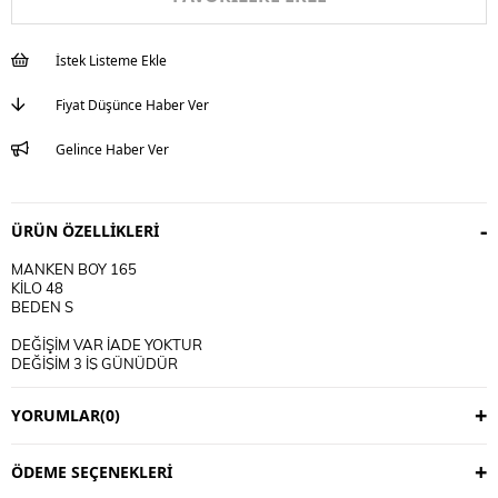
İstek Listeme Ekle
Fiyat Düşünce Haber Ver
Gelince Haber Ver
ÜRÜN ÖZELLIKLERI
MANKEN BOY 165
KİLO 48
BEDEN S
DEĞİŞİM VAR İADE YOKTUR
DEĞİŞİM 3 İŞ GÜNÜDÜR
KARGO ALICIYA AİTTİR
YORUMLAR
(0)
KULLANIM TALİMATI
30 DERECE YIKANIR
TERS CEVİRİP YIKAYINIZ
ÖDEME SEÇENEKLERI
CİFT RENKLİ ÜRÜNLERDE YIKAMA MENDİLİ KULLANINIZ
DERİ SÜET ÜRÜNLERİ MAKİNEDE YIKAMAYINIZ KURU TEMİZLEME