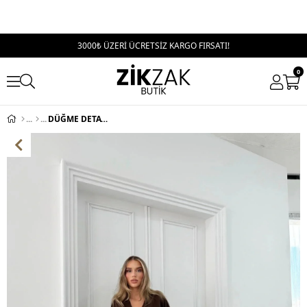
3000₺ ÜZERİ ÜCRETSİZ KARGO FIRSATI!
0
DÜĞME DETAY HIRKA VE PANTOLONLU SELANİK KUMAŞ TAKIM KAHVE