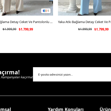
5
SEPETE EKLE
Yaka Atkı Bağlama Detay Ceket Ve Pantolonlu Double Kumaş İkili Takım Bej 2117
SEPETE EKLE
₺1.999,99
₺1.799,99
₺1.999,99
₺1.799,99
Kaçırma!
l. Kampanyaları kaçırma!
umsal
Yardım Konuları
Ürün