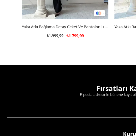
5
SEPETE EKLE
Yaka Atkı Bağlama Detay Ceket Ve Pantolonlu Double Kumaş İkili Takım Siyah 2117
₺1.999,99
₺1.799,99
Fırsatları 
E-posta adresinle bültene kayıt o
Kur