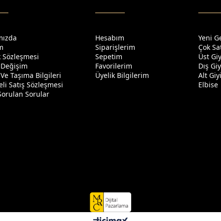
mızda
Hesabım
Yeni G
im
Siparişlerim
Çok Sa
ik Sözleşmesi
Sepetim
Üst Gi
 Değişim
Favorilerim
Dış Gi
Ve Taşıma Bilgileri
Üyelik Bilgilerim
Alt Gi
li Satış Sözleşmesi
Elbise
Sorulan Sorular