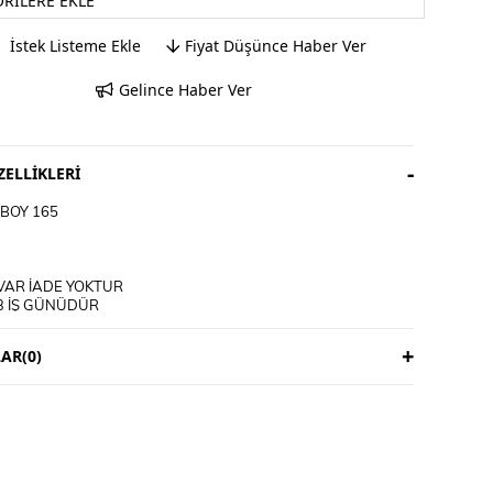
ORILERE EKLE
İstek Listeme Ekle
Fiyat Düşünce Haber Ver
Gelince Haber Ver
ELLIKLERI
BOY 165
VAR İADE YOKTUR
3 İŞ GÜNÜDÜR
ICIYA AİTTİR
AR
(0)
M TALİMATI
E YIKANIR
İRİP YIKAYINIZ
KLİ ÜRÜNLERDE YIKAMA MENDİLİ KULLANINIZ
ET ÜRÜNLERİ MAKİNEDE YIKAMAYINIZ KURU TEMİZLEME
DİNİZ