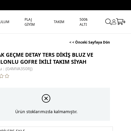
PLAJ
500₺
ULUM
TAKIM
0
GİYİM
ALTI
< < Önceki Sayfaya Dön
K GEÇME DETAY TERS DİKİŞ BLUZ VE
LONLU GOFRE İKİLİ TAKIM SİYAH
u
(G4MVA3S0RJ)
Ürün stoklarımızda kalmamıştır.