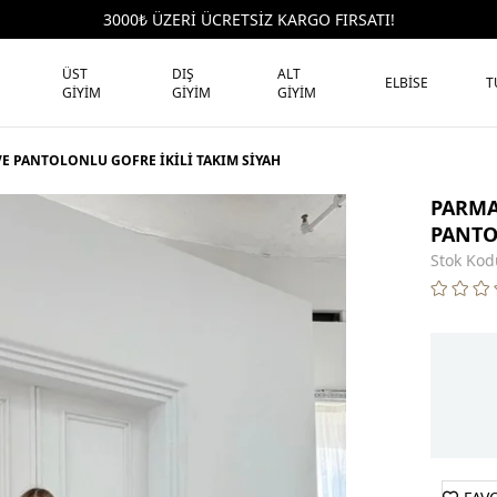
3000₺ ÜZERİ ÜCRETSİZ KARGO FIRSATI!
ÜST
DIŞ
ALT
ELBİSE
T
GİYİM
GİYİM
GİYİM
VE PANTOLONLU GOFRE İKİLİ TAKIM SİYAH
PARMA
PANTO
Stok Kod