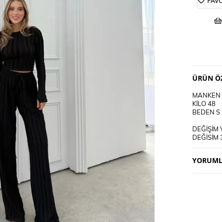
FAV
ÜRÜN ÖZ
MANKEN 
KİLO 48
BEDEN S
DEĞİŞİM 
DEĞİŞİM 
KARGO AL
YORUML
KULLANI
30 DEREC
TERS CEV
CİFT REN
DERİ SÜ
TERCİH E