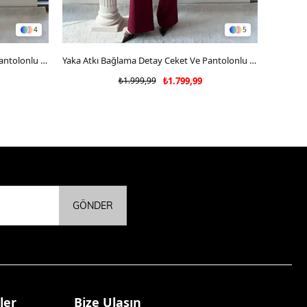
4
5
Yaka Atkı Bağlama Detay Ceket Ve Pantolonlu Double Kumaş İkili Takım Mavi 2117
SEPETE EKLE
Yaka Atkı Bağlama Detay Ceket Ve Pantolonlu Double Kumaş İkili Takım Bordo 2117
₺1.999,99
₺1.799,99
GÖNDER
ler
Bize Ulaşın