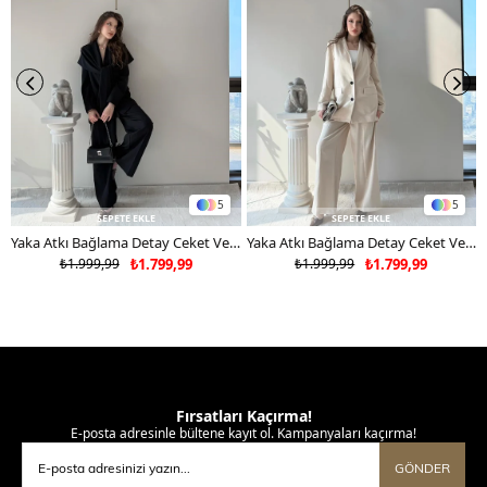
Deri ve süet ürünleri makinede yıkamayınız, kuru temizleme
tercih ediniz.
5
5
SEPETE EKLE
SEPETE EKLE
Yaka Atkı Bağlama Detay Ceket Ve Pantolonlu Double Kumaş İkili Takım Siyah 2117
Yaka Atkı Bağlama Detay Ceket Ve Pantolonlu Double Kumaş İkili Takım Bej 2117
₺1.999,99
₺1.799,99
₺1.999,99
₺1.799,99
Fırsatları Kaçırma!
E-posta adresinle bültene kayıt ol. Kampanyaları kaçırma!
GÖNDER