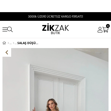
3000₺ ÜZERİ ÜCRETSİZ KARGO FIRSATI!
0
SALAŞ DÜŞÜK OMUZ BLUZ VE PANTOLONLU MODAL İKİLİ TAKIM SİYAH FRG-6011