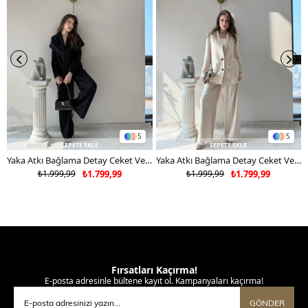
5
5
SEPETE EKLE
SEPETE EKLE
Yaka Atkı Bağlama Detay Ceket Ve Pantolonlu Double Kumaş İkili Takım Siyah 2117
Yaka Atkı Bağlama Detay Ceket Ve Pantolonlu Double Kumaş İkili Takım Bej 2117
₺1.999,99
₺1.799,99
₺1.999,99
₺1.799,99
Fırsatları Kaçırma!
E-posta adresinle bültene kayıt ol. Kampanyaları kaçırma!
GÖNDER