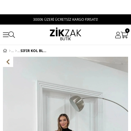
3000₺ ÜZERİ ÜCRETSİZ KARGO FIRSATI!
0
SIFIR KOL BLUZ VE PANTOLONLU SİMLİ İKİLİ TAKIM SİYAH