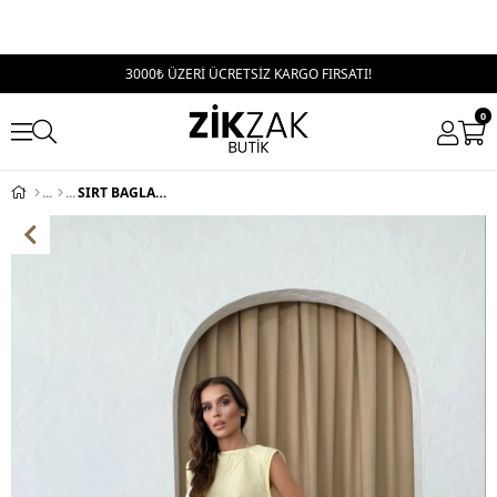
3000₺ ÜZERİ ÜCRETSİZ KARGO FIRSATI!
0
SIRT BAGLAMA DETAY BLUZ VE PANTOLONLU İKİLİ ÇİLEK TAKIM SARI