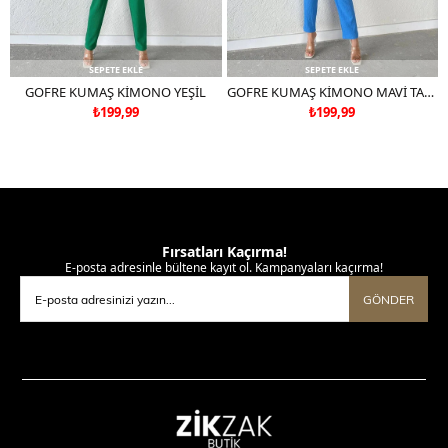
SEPETE EKLE
SEPETE EKLE
GOFRE KUMAŞ KİMONO YEŞİL
GOFRE KUMAŞ KİMONO MAVİ TAKIM DEĞİLDİR
₺199,99
₺199,99
Fırsatları Kaçırma!
E-posta adresinle bültene kayıt ol. Kampanyaları kaçırma!
GÖNDER