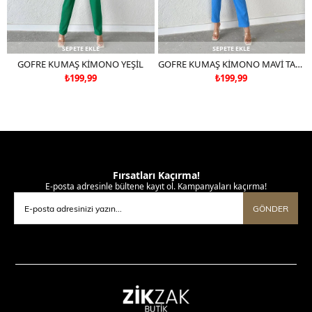
SEPETE EKLE
SEPETE EKLE
GOFRE KUMAŞ KİMONO YEŞİL
GOFRE KUMAŞ KİMONO MAVİ TAKIM DEĞİLDİR
₺199,99
₺199,99
Fırsatları Kaçırma!
E-posta adresinle bültene kayıt ol. Kampanyaları kaçırma!
GÖNDER