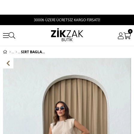
3000₺ ÜZERİ ÜCRETSİZ KARGO FIRSATI!
0
SIRT BAGLAMA DETAY BLUZ VE PANTOLONLU İKİLİ ÇİLEK TAKIM KREM